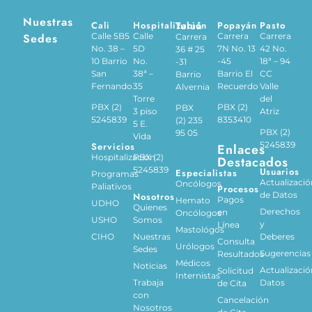
Nuestras
Cali
Hospitalización
Tuluá
Popayán
Pasto
Sedes
Calle 5B5
Calle
Carrera
Carrera
Carrera
No. 38 –
5D
7N No. 13
42 No.
36 # 25
10 Barrio
No.
-45
18ª – 94
-31
San
38ª –
Barrio El
CC
Barrio
Fernando
35
Recuerdo
Valle
Alvernia
Torre
del
PBX (2)
PBX (2)
PBX
3 piso
Atriz
5245839
8353410
(2) 235
5 E.
PBX (2)
95 05
Vida
5245839
Servicios
Enlaces
Hospitalización
PBX (2)
Destacados
5245839
Usuarios
Especialistas
Programas
Actualizació
Oncólogos
Paliativos
Procesos
de Datos
Nosotros
Pagos
Hemato
UDHO
Quienes
Derechos
en
Oncólogos
USHO
Somos
y
Línea
Mastológos
CIHO
Nuestras
Deberes
Consulta
Urólogos
Sedes
Sugerencias
Resultados
Médicos
Noticias
Actualizació
Solicitud
Internistas
Trabaja
Datos
de Cita
con
Cancelación
Nosotros