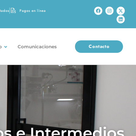
tados
Pagos en línea
Contacto
o
Comunicaciones
os e Intermedios