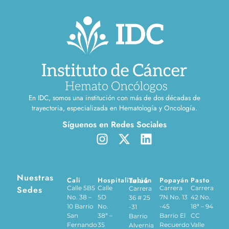
En IDC, somos una institución con más de dos décadas de
trayectoria, especializada en Hematología y Oncología.
Síguenos en Redes Sociales
Nuestras
Cali
Hospitalización
Tuluá
Popayán
Pasto
Sedes
Calle 5B5
Calle
Carrera
Carrera
Carrera
No. 38 –
5D
7N No. 13
42 No.
36 # 25
10 Barrio
No.
-45
18ª – 94
-31
San
38ª –
Barrio El
CC
Barrio
Fernando
35
Recuerdo
Valle
Alvernia