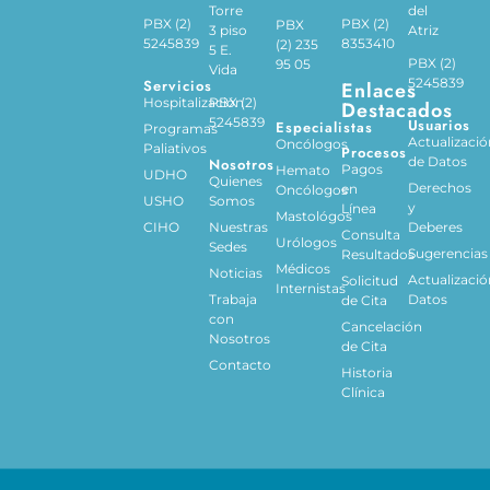
Torre
del
PBX (2)
PBX (2)
PBX
3 piso
Atriz
5245839
8353410
(2) 235
5 E.
PBX (2)
95 05
Vida
5245839
Servicios
Enlaces
Hospitalización
PBX (2)
Destacados
5245839
Usuarios
Especialistas
Programas
Actualizació
Oncólogos
Paliativos
Procesos
de Datos
Nosotros
Pagos
Hemato
UDHO
Quienes
Derechos
en
Oncólogos
USHO
Somos
y
Línea
Mastológos
CIHO
Nuestras
Deberes
Consulta
Urólogos
Sedes
Sugerencias
Resultados
Médicos
Noticias
Actualizació
Solicitud
Internistas
Trabaja
Datos
de Cita
con
Cancelación
Nosotros
de Cita
Contacto
Historia
Clínica