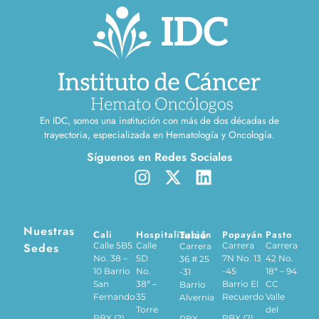
En IDC, somos una institución con más de dos décadas de
trayectoria, especializada en Hematología y Oncología.
Síguenos en Redes Sociales
Nuestras
Cali
Hospitalización
Tuluá
Popayán
Pasto
Sedes
Calle 5B5
Calle
Carrera
Carrera
Carrera
No. 38 –
5D
7N No. 13
42 No.
36 # 25
10 Barrio
No.
-45
18ª – 94
-31
San
38ª –
Barrio El
CC
Barrio
Fernando
35
Recuerdo
Valle
Alvernia
Torre
del
PBX (2)
PBX (2)
PBX