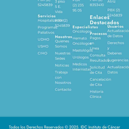
3 piso
Atriz
5245839
8353410
(2) 235
5 E.
PBX (2)
95 05
Vida
5245839
Servicios
Enlaces
Hospitalización
PBX (2)
Destacados
5245839
Usuarios
Especialistas
Programas
Actualizació
Oncólogos
Paliativos
Procesos
de Datos
Nosotros
Pagos
Hemato
UDHO
Quienes
Derechos
en
Oncólogos
USHO
Somos
y
Línea
Mastológos
CIHO
Nuestras
Deberes
Consulta
Urólogos
Sedes
Sugerencias
Resultados
Médicos
Noticias
Actualizació
Solicitud
Internistas
Trabaja
Datos
de Cita
con
Cancelación
Nosotros
de Cita
Contacto
Historia
Clínica
Todos los Derechos Reservados © 2025. IDC Instituto de Cáncer