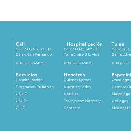
Cali
Hospitalización
Tuluá
Calle 5B5 No. 38 – 10
Calle 5D No. 38ª – 35
Carrera 36 
Barrio San Fernando
Torre 3 piso 5 E. Vida
Barrio Alve
PBX (2) 5245839
PBX (2) 5245839
PBX (2) 23
Servicios
Nosotros
Especial
Hospitalización
Quienes Somos
Oncólogo
Programas Paliativos
Nuestras Sedes
Hemato O
UDHO
Noticias
Mastológo
USHO
Trabaja con Nosotros
Urólogos
CIHO
Contacto
Médicos In