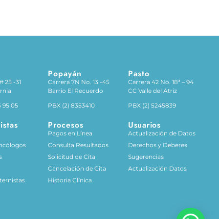
Popayán
Pasto
# 25 -31
Carrera 7N No. 13 -45
Carrera 42 No. 18ª – 94
rnia
Barrio El Recuerdo
CC Valle del Atriz
5 95 05
PBX (2) 8353410
PBX (2) 5245839
istas
Procesos
Usuarios
s
Pagos en Línea
Actualización de Datos
ncólogos
Consulta Resultados
Derechos y Deberes
s
Solicitud de Cita
Sugerencias
Cancelación de Cita
Actualización Datos
ternistas
Historia Clínica