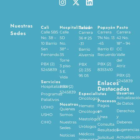
Nuestras
Cali
Hospitalización
Tuluá
Popayán
Pasto
Sedes
Calle 5B5
Calle
Carrera
Carrera
Carrera
No. 38 –
5D
7N No. 13
42 No.
36 # 25
10 Barrio
No.
-45
18ª – 94
-31
San
38ª –
Barrio El
CC
Barrio
Fernando
35
Recuerdo
Valle
Alvernia
Torre
del
PBX (2)
PBX (2)
PBX
3 piso
Atriz
5245839
8353410
(2) 235
5 E.
PBX (2)
95 05
Vida
5245839
Servicios
Enlaces
Hospitalización
PBX (2)
Destacados
5245839
Usuarios
Especialistas
Programas
Actualizació
Oncólogos
Paliativos
Procesos
de Datos
Nosotros
Pagos
Hemato
UDHO
Quienes
Derechos
en
Oncólogos
USHO
Somos
y
Línea
Mastológos
CIHO
Nuestras
Deberes
Consulta
Urólogos
Sedes
Sugerencias
Resultados
Médicos
Noticias
Actualizació
Solicitud
Internistas