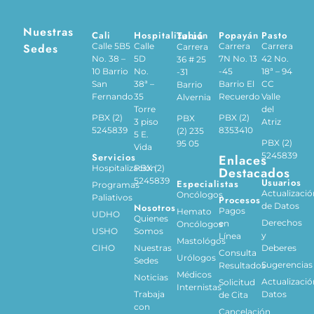
Nuestras
Cali
Hospitalización
Tuluá
Popayán
Pasto
Sedes
Calle 5B5
Calle
Carrera
Carrera
Carrera
No. 38 –
5D
7N No. 13
42 No.
36 # 25
10 Barrio
No.
-45
18ª – 94
-31
San
38ª –
Barrio El
CC
Barrio
Fernando
35
Recuerdo
Valle
Alvernia
Torre
del
PBX (2)
PBX (2)
PBX
3 piso
Atriz
5245839
8353410
(2) 235
5 E.
PBX (2)
95 05
Vida
5245839
Servicios
Enlaces
Hospitalización
PBX (2)
Destacados
5245839
Usuarios
Especialistas
Programas
Actualizació
Oncólogos
Paliativos
Procesos
de Datos
Nosotros
Pagos
Hemato
UDHO
Quienes
Derechos
en
Oncólogos
USHO
Somos
y
Línea
Mastológos
CIHO
Nuestras
Deberes
Consulta
Urólogos
Sedes
Sugerencias
Resultados
Médicos
Noticias
Actualizació
Solicitud
Internistas
Trabaja
Datos
de Cita
con
Cancelación