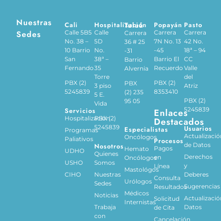
Nuestras
Cali
Hospitalización
Tuluá
Popayán
Pasto
Sedes
Calle 5B5
Calle
Carrera
Carrera
Carrera
No. 38 –
5D
7N No. 13
42 No.
36 # 25
10 Barrio
No.
-45
18ª – 94
-31
San
38ª –
Barrio El
CC
Barrio
Fernando
35
Recuerdo
Valle
Alvernia
Torre
del
PBX (2)
PBX (2)
PBX
3 piso
Atriz
5245839
8353410
(2) 235
5 E.
PBX (2)
95 05
Vida
5245839
Servicios
Enlaces
Hospitalización
PBX (2)
Destacados
5245839
Usuarios
Especialistas
Programas
Actualizació
Oncólogos
Paliativos
Procesos
de Datos
Nosotros
Pagos
Hemato
UDHO
Quienes
Derechos
en
Oncólogos
USHO
Somos
y
Línea
Mastológos
CIHO
Nuestras
Deberes
Consulta
Urólogos
Sedes
Sugerencias
Resultados
Médicos
Noticias
Actualizació
Solicitud
Internistas
Trabaja
Datos
de Cita
con
Cancelación