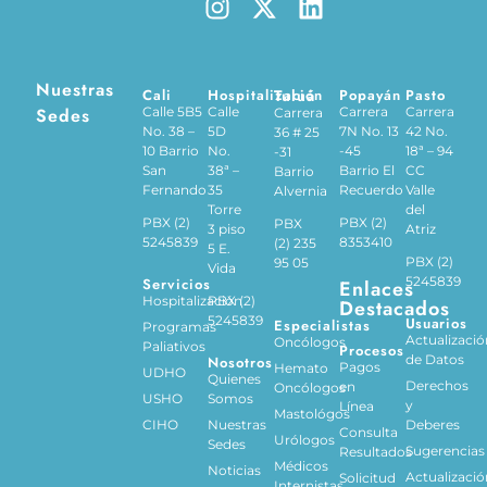
Nuestras
Cali
Hospitalización
Tuluá
Popayán
Pasto
Sedes
Calle 5B5
Calle
Carrera
Carrera
Carrera
No. 38 –
5D
7N No. 13
42 No.
36 # 25
10 Barrio
No.
-45
18ª – 94
-31
San
38ª –
Barrio El
CC
Barrio
Fernando
35
Recuerdo
Valle
Alvernia
Torre
del
PBX (2)
PBX (2)
PBX
3 piso
Atriz
5245839
8353410
(2) 235
5 E.
PBX (2)
95 05
Vida
5245839
Servicios
Enlaces
Hospitalización
PBX (2)
Destacados
5245839
Usuarios
Especialistas
Programas
Actualizació
Oncólogos
Paliativos
Procesos
de Datos
Nosotros
Pagos
Hemato
UDHO
Quienes
Derechos
en
Oncólogos
USHO
Somos
y
Línea
Mastológos
CIHO
Nuestras
Deberes
Consulta
Urólogos
Sedes
Sugerencias
Resultados
Médicos
Noticias
Actualizació
Solicitud
Internistas