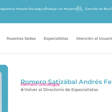
agnóstico Hemato Oncológico
Trabaja con Nosotros
Consulta de Resul
Nuestras Sedes
Especialistas
Atención al Usuari
Romero Satizábal Andrés Fe
Hemato Oncólogos
Volver al Directorio de Especialistas