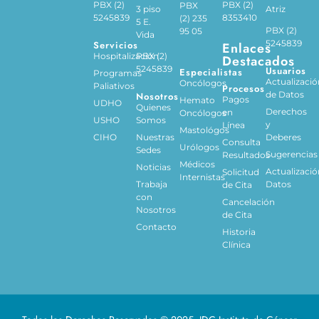
PBX (2)
PBX (2)
PBX
3 piso
Atriz
5245839
8353410
(2) 235
5 E.
PBX (2)
95 05
Vida
5245839
Servicios
Enlaces
Hospitalización
PBX (2)
Destacados
5245839
Usuarios
Especialistas
Programas
Actualizació
Oncólogos
Paliativos
Procesos
de Datos
Nosotros
Pagos
Hemato
UDHO
Quienes
Derechos
en
Oncólogos
USHO
Somos
y
Línea
Mastológos
CIHO
Nuestras
Deberes
Consulta
Urólogos
Sedes
Sugerencias
Resultados
Médicos
Noticias
Actualizació
Solicitud
Internistas
Trabaja
Datos
de Cita
con
Cancelación
Nosotros
de Cita
Contacto
Historia
Clínica