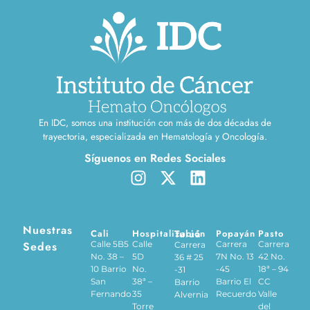
En IDC, somos una institución con más de dos décadas de
trayectoria, especializada en Hematología y Oncología.
Síguenos en Redes Sociales
Nuestras
Cali
Hospitalización
Tuluá
Popayán
Pasto
Sedes
Calle 5B5
Calle
Carrera
Carrera
Carrera
No. 38 –
5D
7N No. 13
42 No.
36 # 25
10 Barrio
No.
-45
18ª – 94
-31
San
38ª –
Barrio El
CC
Barrio
Fernando
35
Recuerdo
Valle
Alvernia
Torre
del