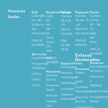
Nuestras
Cali
Hospitalización
Tuluá
Popayán
Pasto
Sedes
Calle 5B5
Calle
Carrera
Carrera
Carrera
No. 38 –
5D
7N No. 13
42 No.
36 # 25
10 Barrio
No.
-45
18ª – 94
-31
San
38ª –
Barrio El
CC
Barrio
Fernando
35
Recuerdo
Valle
Alvernia
Torre
del
PBX (2)
PBX (2)
PBX
3 piso
Atriz
5245839
8353410
(2) 235
5 E.
PBX (2)
95 05
Vida
5245839
Servicios
Enlaces
Hospitalización
PBX (2)
Destacados
5245839
Usuarios
Especialistas
Programas
Actualizació
Oncólogos
Paliativos
Procesos
de Datos
Nosotros
Pagos
Hemato
UDHO
Quienes
Derechos
en
Oncólogos
USHO
Somos
y
Línea
Mastológos
CIHO
Nuestras
Deberes
Consulta
Urólogos
Sedes
Sugerencias
Resultados
Médicos
Noticias
Actualizació
Solicitud
Internistas
Trabaja
Datos
de Cita
con
Cancelación