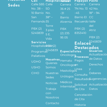
Cali
Hospitalización
Tuluá
Popayán
Pasto
Sedes
Calle 5B5
Calle
Carrera
Carrera
Carrera
No. 38 –
5D
7N No. 13
42 No.
36 # 25
10 Barrio
No.
-45
18ª – 94
-31
San
38ª –
Barrio El
CC
Barrio
Fernando
35
Recuerdo
Valle
Alvernia
Torre
del
PBX (2)
PBX (2)
PBX
3 piso
Atriz
5245839
8353410
(2) 235
5 E.
PBX (2)
95 05
Vida
5245839
Servicios
Enlaces
Hospitalización
PBX (2)
Destacados
5245839
Usuarios
Especialistas
Programas
Actualizació
Oncólogos
Paliativos
Procesos
de Datos
Nosotros
Pagos
Hemato
UDHO
Quienes
Derechos
en
Oncólogos
USHO
Somos
y
Línea
Mastológos
CIHO
Nuestras
Deberes
Consulta
Urólogos
Sedes
Sugerencias
Resultados
Médicos
Noticias
Actualizació
Solicitud
Internistas
Trabaja
Datos
de Cita
con
Cancelación
Nosotros
de Cita
Contacto
Historia