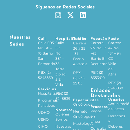
Síguenos en Redes Sociales
Nuestras
Cali
Hospitalización
Tuluá
Popayán
Pasto
Sedes
Calle 5B5
Calle
Carrera
Carrera
Carrera
No. 38 –
5D
7N No. 13
42 No.
36 # 25
10 Barrio
No.
-45
18ª – 94
-31
San
38ª –
Barrio El
CC
Barrio
Fernando
35
Recuerdo
Valle
Alvernia
Torre
del
PBX (2)
PBX (2)
PBX
3 piso
Atriz
5245839
8353410
(2) 235
5 E.
PBX (2)
95 05
Vida
5245839
Servicios
Enlaces
Hospitalización
PBX (2)
Destacados
5245839
Usuarios
Especialistas
Programas
Actualizació
Oncólogos
Paliativos
Procesos
de Datos
Nosotros
Pagos
Hemato
UDHO
Quienes
Derechos
en
Oncólogos
USHO
Somos
y
Línea
Mastológos
CIHO
Nuestras
Deberes
Consulta