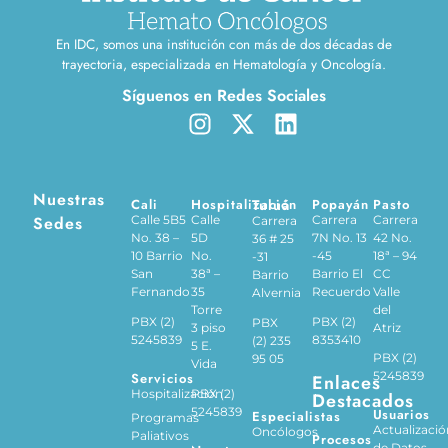
En IDC, somos una institución con más de dos décadas de
trayectoria, especializada en Hematología y Oncología.
Síguenos en Redes Sociales
Nuestras
Cali
Hospitalización
Tuluá
Popayán
Pasto
Sedes
Calle 5B5
Calle
Carrera
Carrera
Carrera
No. 38 –
5D
7N No. 13
42 No.
36 # 25
10 Barrio
No.
-45
18ª – 94
-31
San
38ª –
Barrio El
CC
Barrio
Fernando
35
Recuerdo
Valle
Alvernia
Torre
del
PBX (2)
PBX (2)
PBX
3 piso
Atriz
5245839
8353410
(2) 235
5 E.
PBX (2)
95 05
Vida
5245839
Servicios
Enlaces
Hospitalización
PBX (2)
Destacados
5245839
Usuarios
Especialistas
Programas
Actualizació
Oncólogos
Paliativos
Procesos
de Datos